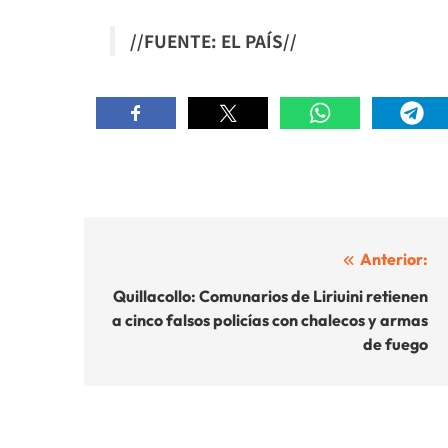
//FUENTE: EL PAÍS//
Navegación
Anterior:
de
Quillacollo: Comunarios de Liriuini retienen
a cinco falsos policías con chalecos y armas
entradas
de fuego