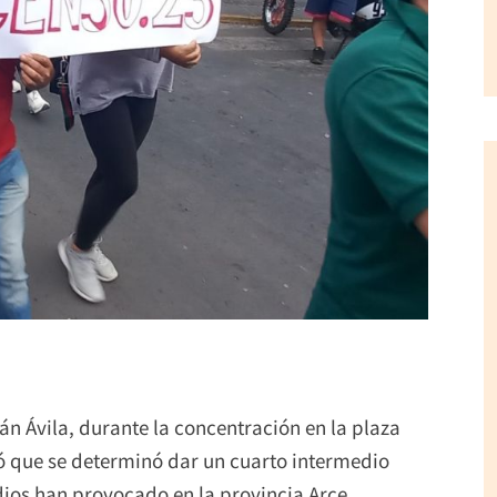
ián Ávila, durante la concentración en la plaza
aló que se determinó dar un cuarto intermedio
dios han provocado en la provincia Arce.