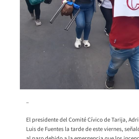
–
El presidente del Comité Cívico de Tarija, Adr
Luis de Fuentes la tarde de este viernes, señ
al paro debido a la emergencia que los incen