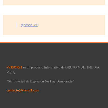
@visor_21
#VISOR21
es un producto informativo de GRUPO MULTIMEDIA
V.E.A.
"Sin Libertad de Expresión No Hay Democracia"
contacto@visor21.com