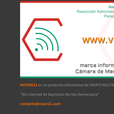
#VISOR21
es un producto informativo de GRUPO MULTIM
"Sin Libertad de Expresión No Hay Democracia"
contacto@visor21.com