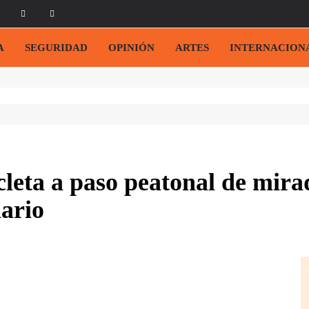
A
SEGURIDAD
OPINIÓN
ARTES
INTERNACION
cleta a paso peatonal de mira
nario