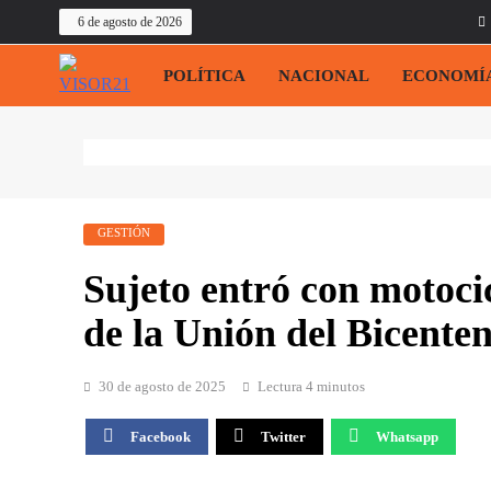
Saltar
6 de agosto de 2026
al
contenido
POLÍTICA
NACIONAL
ECONOMÍ
VISOR21
Periodismo Y Libertad
GESTIÓN
Sujeto entró con motoci
de la Unión del Bicente
30 de agosto de 2025
Lectura 4 minutos
Facebook
Twitter
Whatsapp