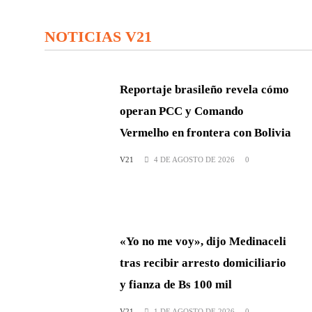
NOTICIAS V21
Reportaje brasileño revela cómo
operan PCC y Comando
Vermelho en frontera con Bolivia
V21
4 DE AGOSTO DE 2026
0
«Yo no me voy», dijo Medinaceli
tras recibir arresto domiciliario
y fianza de Bs 100 mil
V21
1 DE AGOSTO DE 2026
0