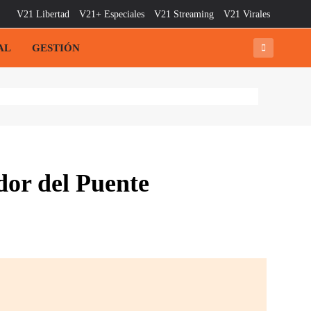
V21 Libertad
V21+ Especiales
V21 Streaming
V21 Virales
AL
GESTIÓN
dor del Puente