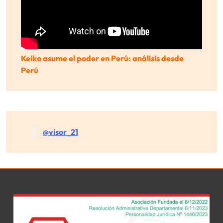
Keiko asume el poder en Perú: análisis desde
Perú
@visor_21