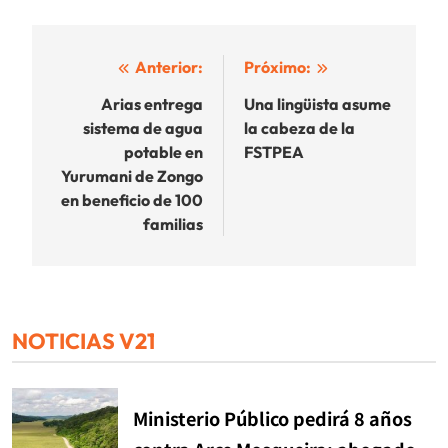
Navegación
Anterior:
Próximo:
de
Arias entrega
Una lingüista asume
sistema de agua
la cabeza de la
entradas
potable en
FSTPEA
Yurumani de Zongo
en beneficio de 100
familias
NOTICIAS V21
Ministerio Público pedirá 8 años