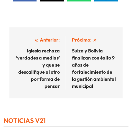
Navegación
Anterior:
Próximo:
de
Iglesia rechaza
Suiza y Bolivia
‘verdades a medias’
finalizan con éxito 9
entradas
y que se
años de
descalifique al otro
fortalecimiento de
por forma de
la gestión ambiental
pensar
municipal
NOTICIAS V21