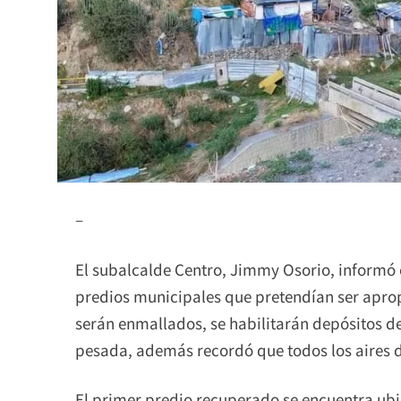
–
El subalcalde Centro, Jimmy Osorio, informó e
predios municipales que pretendían ser apro
serán enmallados, se habilitarán depósitos d
pesada, además recordó que todos los aires d
El primer predio recuperado se encuentra ubi