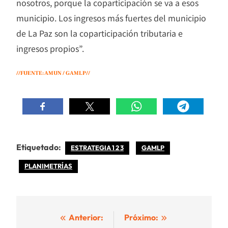
nosotros, porque la coparticipación se va a esos
municipio. Los ingresos más fuertes del municipio
de La Paz son la coparticipación tributaria e
ingresos propios”.
//FUENTE: AMUN / GAMLP//
Etiquetado:
ESTRATEGIA 1 2 3
GAMLP
PLANIMETRÍAS
Navegación
Anterior:
Próximo: