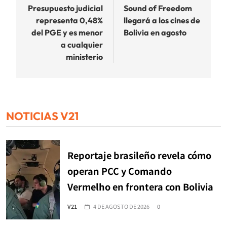
de
Presupuesto judicial
Sound of Freedom
representa 0,48%
llegará a los cines de
entradas
del PGE y es menor
Bolivia en agosto
a cualquier
ministerio
NOTICIAS V21
Reportaje brasileño revela cómo
operan PCC y Comando
Vermelho en frontera con Bolivia
V21
4 DE AGOSTO DE 2026
0