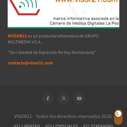
#VISOR21
es un producto informativo de GRUPO
MULTIMEDIA V.E.A.
"Sin Libertad de Expresión No Hay Democracia"
contacto@visor21.com
VISOR21 - Todos los derechos reservados 2026.
V21 LIBERTAD
V21+ ESPECIALES
V21 STREAMING