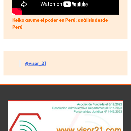
Keiko asume el poder en Perú: análisis desde
Perú
@visor_21