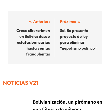
Navegación
Anterior:
Próximo:
de
Crece cibercrimen
Sol.Bo presenta
en Bolivia: desde
proyecto de ley
entradas
estafas bancarias
para eliminar
hasta ventas
“nepotismo político”
fraudulentas
NOTICIAS V21
Bolivianización, un pirómano en
una fábrica de pólvora