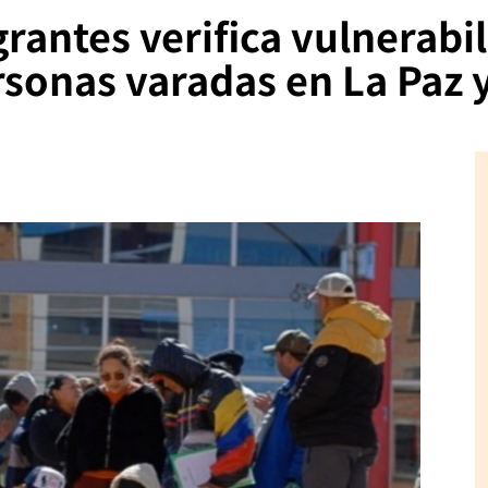
grantes verifica vulnerabi
sonas varadas en La Paz y