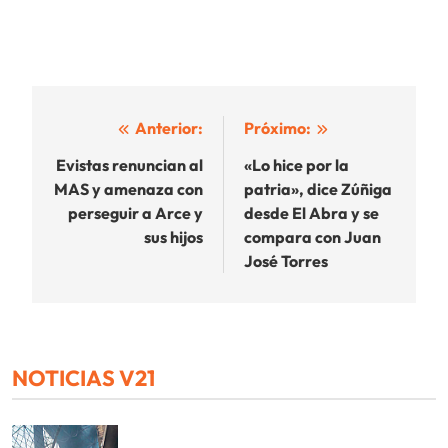
Navegación
Anterior:
Próximo:
de
Evistas renuncian al
«Lo hice por la
MAS y amenaza con
patria», dice Zúñiga
entradas
perseguir a Arce y
desde El Abra y se
sus hijos
compara con Juan
José Torres
NOTICIAS V21