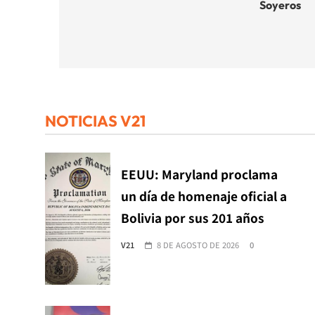
de
Soyeros
entradas
NOTICIAS V21
EEUU: Maryland proclama
un día de homenaje oficial a
Bolivia por sus 201 años
V21
8 DE AGOSTO DE 2026
0