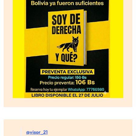
@visor_21