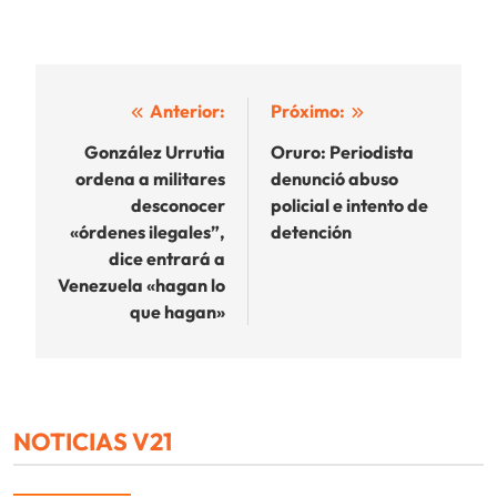
Navegación
Anterior:
Próximo:
de
González Urrutia
Oruro: Periodista
ordena a militares
denunció abuso
entradas
desconocer
policial e intento de
«órdenes ilegales”,
detención
dice entrará a
Venezuela «hagan lo
que hagan»
NOTICIAS V21