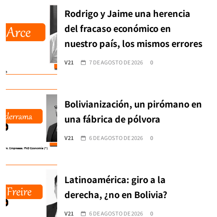
Rodrigo y Jaime una herencia
del fracaso económico en
nuestro país, los mismos errores
V21
7 DE AGOSTO DE 2026
0
Bolivianización, un pirómano en
una fábrica de pólvora
V21
6 DE AGOSTO DE 2026
0
Latinoamérica: giro a la
derecha, ¿no en Bolivia?
V21
6 DE AGOSTO DE 2026
0