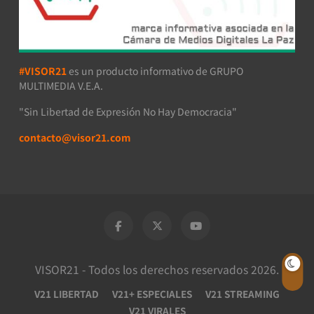
#VISOR21
es un producto informativo de GRUPO
MULTIMEDIA V.E.A.
"Sin Libertad de Expresión No Hay Democracia"
contacto@visor21.com
VISOR21 - Todos los derechos reservados 2026.
V21 LIBERTAD
V21+ ESPECIALES
V21 STREAMING
V21 VIRALES