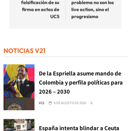
entradas
falsificación de su
problema no son los
firma en actas de
live action, sino el
UCS
progresismo
NOTICIAS V21
De la Espriella asume mando de
Colombia y perfila políticas para
2026 – 2030
V21
8 DE AGOSTO DE 2026
0
España intenta blindar a Ceuta