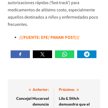
autorizaciones rápidas (‘fast-track’) para
medicamentos de altísimo costo, especialmente
aquellos destinados a niños y enfermedades poco
frecuentes.
///FUENTE: EFE/ PANAM POST///
Navegación
Anterior:
Próximo:
de
Concejal Mucarzel
Lilo & Stitch
denuncia
demuestra que el