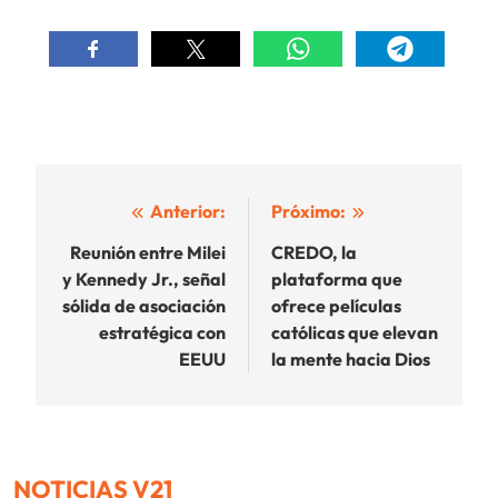
Navegación
Anterior:
Próximo:
de
Reunión entre Milei
CREDO, la
y Kennedy Jr., señal
plataforma que
entradas
sólida de asociación
ofrece películas
estratégica con
católicas que elevan
EEUU
la mente hacia Dios
NOTICIAS V21