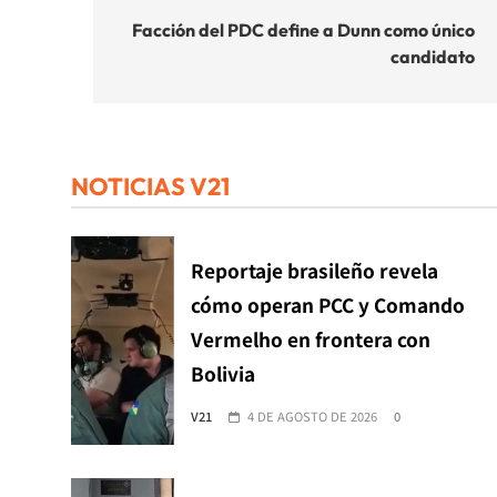
de
Facción del PDC define a Dunn como único
candidato
entradas
NOTICIAS V21
Reportaje brasileño revela
cómo operan PCC y Comando
Vermelho en frontera con
Bolivia
V21
4 DE AGOSTO DE 2026
0