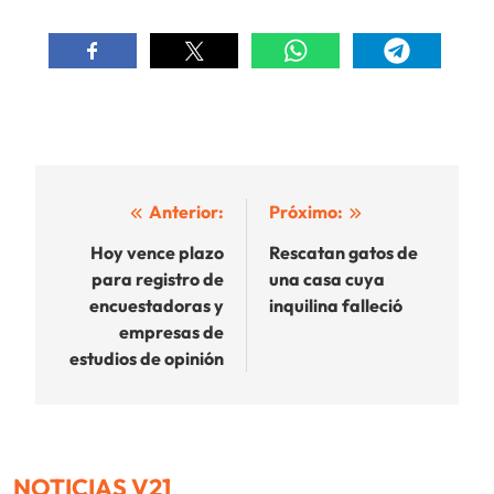
Navegación
Anterior:
Próximo:
de
Hoy vence plazo
Rescatan gatos de
para registro de
una casa cuya
entradas
encuestadoras y
inquilina falleció
empresas de
estudios de opinión
NOTICIAS V21