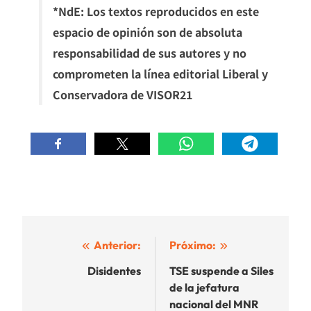
*NdE: Los textos reproducidos en este
espacio de opinión son de absoluta
responsabilidad de sus autores y no
comprometen la línea editorial Liberal y
Conservadora de VISOR21
Navegación
Anterior:
Próximo:
de
Disidentes
TSE suspende a Siles
de la jefatura
entradas
nacional del MNR