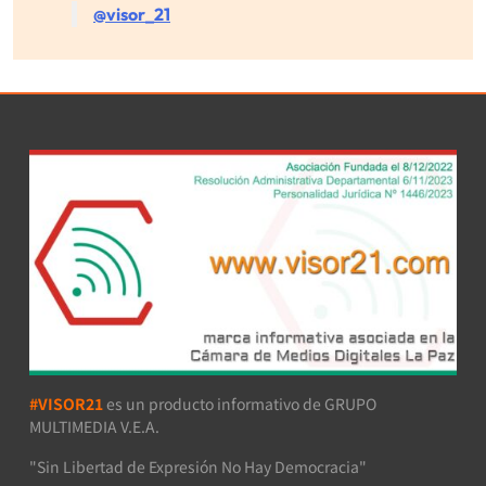
@visor_21
#VISOR21
es un producto informativo de GRUPO
MULTIMEDIA V.E.A.
"Sin Libertad de Expresión No Hay Democracia"