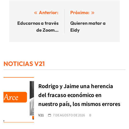
Navegación
Anterior:
Próximo:
de
Educarnos a través
Quieren matar a
de Zoom…
Eidy
entradas
NOTICIAS V21
Rodrigo y Jaime una herencia
del fracaso económico en
nuestro país, los mismos errores
V21
7 DE AGOSTO DE 2026
0