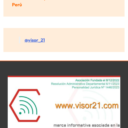
Perú
@visor_21