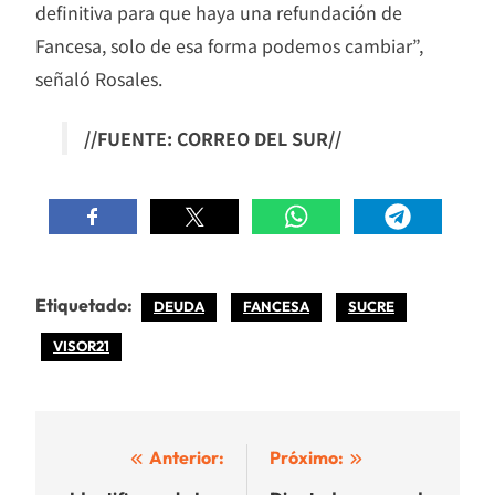
definitiva para que haya una refundación de
Fancesa, solo de esa forma podemos cambiar”,
señaló Rosales.
//FUENTE: CORREO DEL SUR//
Etiquetado:
DEUDA
FANCESA
SUCRE
VISOR21
Navegación
Anterior:
Próximo: