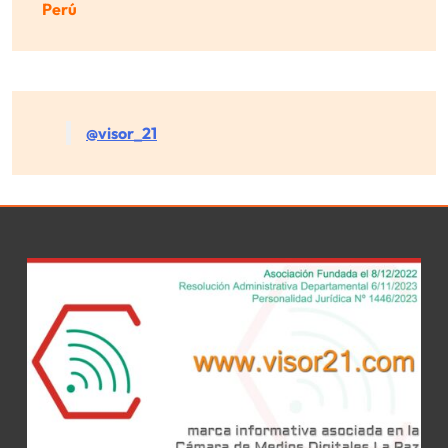
Perú
@visor_21