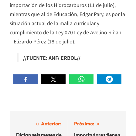
importación de los Hidrocarburos (11 de julio),
mientras que al de Educación, Edgar Pary, es por la
situación actual de la malla curricular y
cumplimiento de la Ley 070 Ley de Avelino Siñani
– Elizardo Pérez (18 de julio).
//FUENTE: ANF/ ERBOL//
Navegación
Anterior:
Próximo:
de
Dictan seis meses de
Importadores tienen