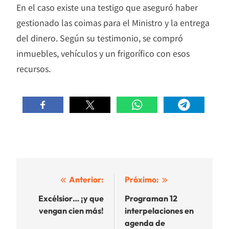
En el caso existe una testigo que aseguró haber
gestionado las coimas para el Ministro y la entrega
del dinero. Según su testimonio, se compró
inmuebles, vehículos y un frigorífico con esos
recursos.
Navegación
Anterior:
Próximo:
de
Excélsior… ¡y que
Programan 12
vengan cien más!
interpelaciones en
entradas
agenda de