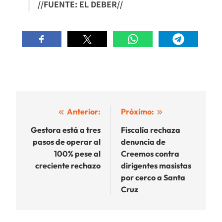
//FUENTE: EL DEBER//
Navegación
Anterior:
Próximo:
de
Gestora está a tres
Fiscalía rechaza
pasos de operar al
denuncia de
entradas
100% pese al
Creemos contra
creciente rechazo
dirigentes masistas
por cerco a Santa
Cruz