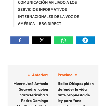
COMUNICACIÓN AFILIADO A LOS
SERVICIOS INFORMATIVOS
INTERNACIONALES DE LA VOZ DE
AMÉRICA – BBG DIRECT
Navegación
Anterior:
Próximo:
de
Muere José Antonio
Italia: Obispos piden
Saavedra, quien
defender la vida
entradas
caracterizaba a
ante propuesta de
Pedro Domingo
ley para “una