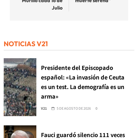
Murillo cada 16 de
muerte serena”
Julio
NOTICIAS V21
Presidente del Episcopado
español: «La invasión de Ceuta
es un test. La demografía es un
arma»
V21
5 DE AGOSTO DE 2026
0
Fauci guardó silencio 111 veces