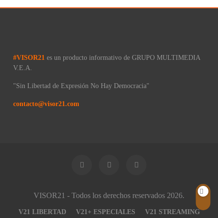
#VISOR21
es un producto informativo de GRUPO MULTIMEDIA
V.E.A.
"Sin Libertad de Expresión No Hay Democracia"
contacto@visor21.com
VISOR21 - Todos los derechos reservados 2026.
V21 LIBERTAD
V21+ ESPECIALES
V21 STREAMING