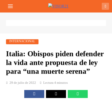
Saltar
VISOR21
Periodismo Y Libertad
al
contenido
INTERNACIONAL
Italia: Obispos piden defender
la vida ante propuesta de ley
para “una muerte serena”
29 de julio de 2022
Lectura 4 minutos