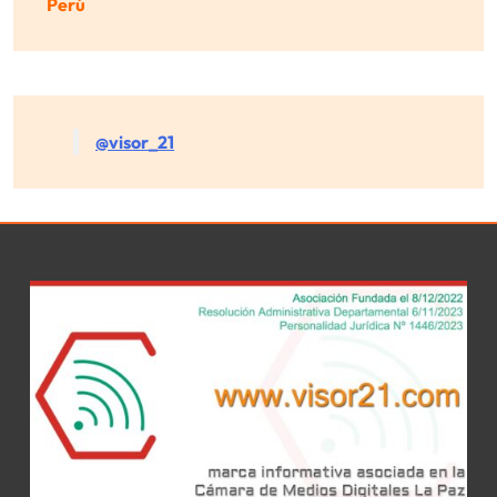
Perú
@visor_21