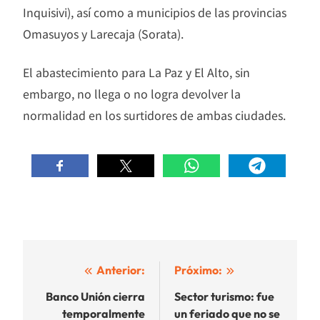
Inquisivi), así como a municipios de las provincias
Omasuyos y Larecaja (Sorata).
El abastecimiento para La Paz y El Alto, sin
embargo, no llega o no logra devolver la
normalidad en los surtidores de ambas ciudades.
Navegación
Anterior:
Próximo:
de
Banco Unión cierra
Sector turismo: fue
temporalmente
un feriado que no se