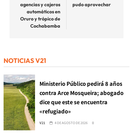
entradas
agencias y cajeros
pudo aprovechar
automáticos en
Oruro y trópico de
Cochabamba
NOTICIAS V21
Ministerio Público pedirá 8 años
contra Arce Mosqueira; abogado
dice que este se encuentra
«refugiado»
V21
4 DE AGOSTO DE 2026
0