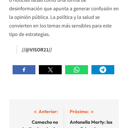
desinformación que apunta a generar confusión en
la opinión pública. La política y la salud se
convierten en los temas más sensibles para este
tipo de estrategias.
//@VISOR21//
Navegación
Anterior:
Próximo:
de
Camacho no
Antonella Marty: los