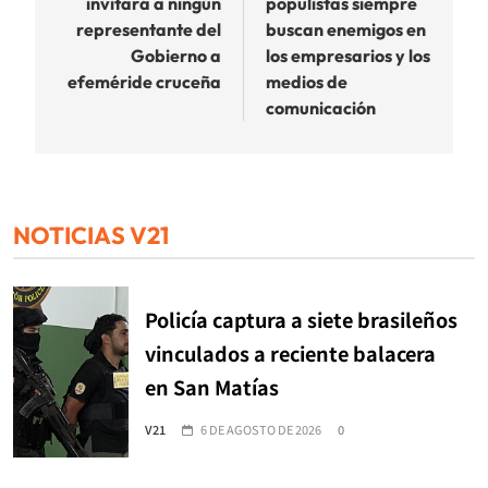
invitará a ningún
populistas siempre
entradas
representante del
buscan enemigos en
Gobierno a
los empresarios y los
efeméride cruceña
medios de
comunicación
NOTICIAS V21
Policía captura a siete brasileños
vinculados a reciente balacera
en San Matías
V21
6 DE AGOSTO DE 2026
0