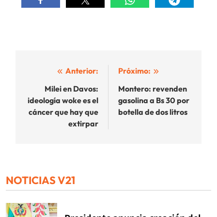
Navegación
Anterior:
Próximo:
de
Milei en Davos:
Montero: revenden
ideología woke es el
gasolina a Bs 30 por
entradas
cáncer que hay que
botella de dos litros
extirpar
NOTICIAS V21