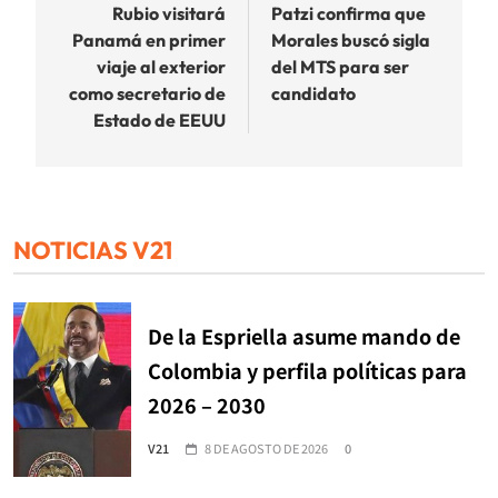
de
Rubio visitará
Patzi confirma que
Panamá en primer
Morales buscó sigla
entradas
viaje al exterior
del MTS para ser
como secretario de
candidato
Estado de EEUU
NOTICIAS V21
De la Espriella asume mando de
Colombia y perfila políticas para
2026 – 2030
V21
8 DE AGOSTO DE 2026
0