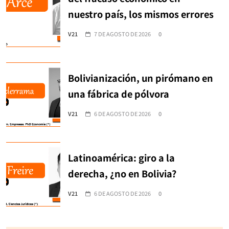
nuestro país, los mismos errores
V21
7 DE AGOSTO DE 2026
0
Bolivianización, un pirómano en
una fábrica de pólvora
V21
6 DE AGOSTO DE 2026
0
Latinoamérica: giro a la
derecha, ¿no en Bolivia?
V21
6 DE AGOSTO DE 2026
0