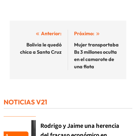
Navegación
Anterior:
Próximo:
de
Bolivia le quedó
Mujer transportaba
chica a Santa Cruz
Bs 3 millones oculta
entradas
en el camarote de
una flota
NOTICIAS V21
Rodrigo y Jaime una herencia
del fracaso económico en