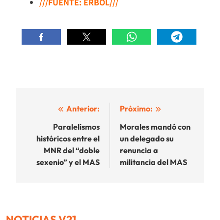
///FUENTE: ERBOL///
Navegación
Anterior:
Próximo:
de
Paralelismos
Morales mandó con
históricos entre el
un delegado su
entradas
MNR del “doble
renuncia a
sexenio” y el MAS
militancia del MAS
NOTICIAS V21