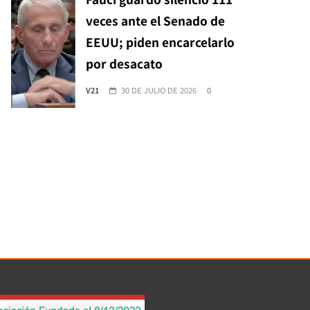
veces ante el Senado de
EEUU; piden encarcelarlo
por desacato
V21
30 DE JULIO DE 2026
0