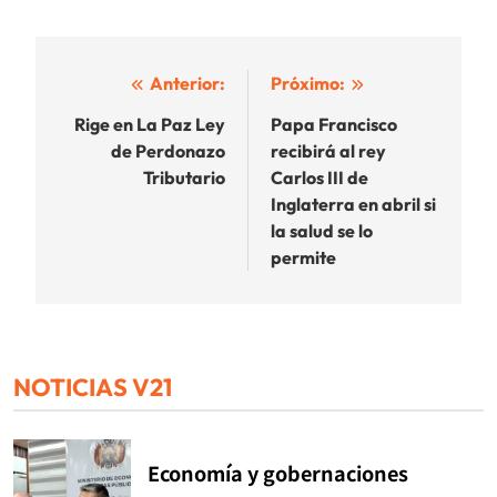
Navegación
Anterior:
Próximo:
de
Rige en La Paz Ley
Papa Francisco
de Perdonazo
recibirá al rey
entradas
Tributario
Carlos III de
Inglaterra en abril si
la salud se lo
permite
NOTICIAS V21
Economía y gobernaciones