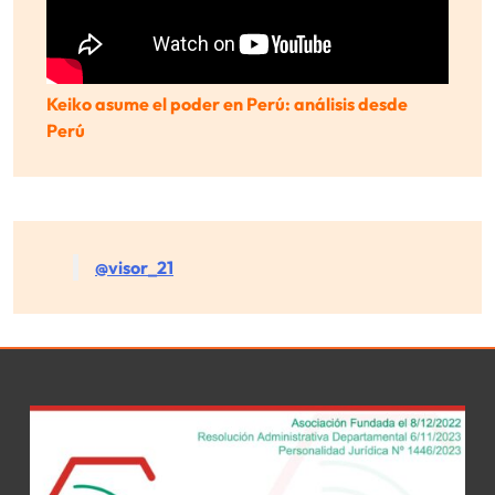
Keiko asume el poder en Perú: análisis desde
Perú
@visor_21