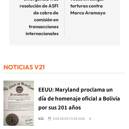
entradas
resolución de ASFI
torturas contra
de cobro de
Marco Aramayo
comisión en
transacciones
internacionales
NOTICIAS V21
EEUU: Maryland proclama un
día de homenaje oficial a Bolivia
por sus 201 años
V21
8 DE AGOSTO DE 2026
0