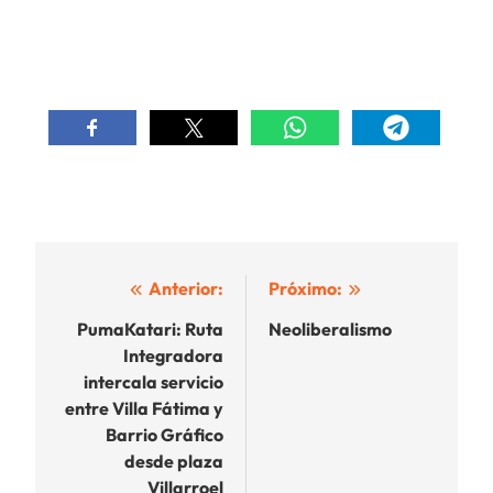
Navegación
Anterior:
Próximo:
de
PumaKatari: Ruta
Neoliberalismo
Integradora
entradas
intercala servicio
entre Villa Fátima y
Barrio Gráfico
desde plaza
Villarroel