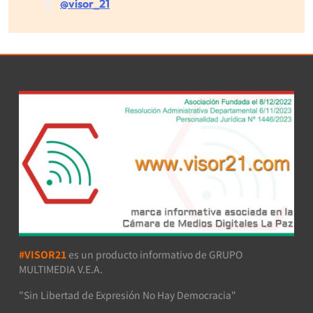
@visor_21
#VISOR21
es un producto informativo de GRUPO
MULTIMEDIA V.E.A.
"Sin Libertad de Expresión No Hay Democracia"