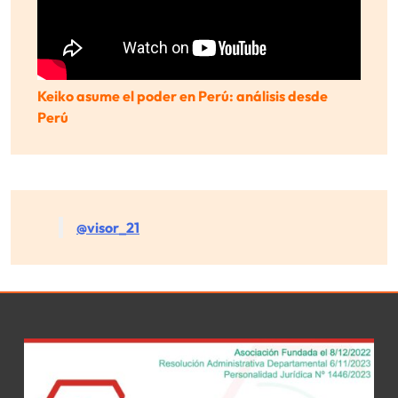
Keiko asume el poder en Perú: análisis desde
Perú
@visor_21