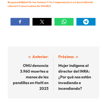
Responsabilidad De Sus Autores Y No Comprometen La Línea Editorial
Liberal Y Conservadora De VISOR21
Navegación
Anterior:
Próximo:
de
ONU denuncia
Mujer indígena al
3.960 muertes a
director del INRA:
entradas
manos de las
¿Por qué nos están
pandillas en Haití en
invadiendo e
2023
incendiando?