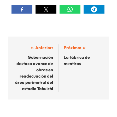
Navegación
Anterior:
Próximo:
de
Gobernación
La fábrica de
destaca avance de
mentiras
entradas
obras en
readecuación del
área perimetral del
estadio Tahuichi