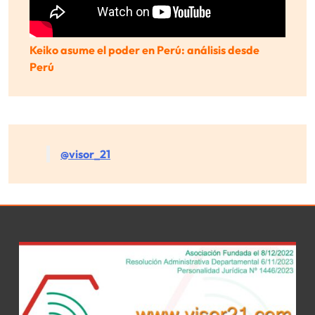
Keiko asume el poder en Perú: análisis desde
Perú
@visor_21