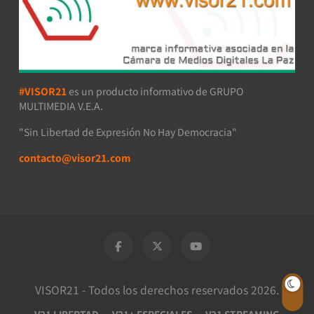
#VISOR21
es un producto informativo de GRUPO
MULTIMEDIA V.E.A.
"Sin Libertad de Expresión No Hay Democracia"
contacto@visor21.com
VISOR21 - Todos los derechos reservados 2026.
V21 LIBERTAD
V21+ ESPECIALES
V21 STREAMING