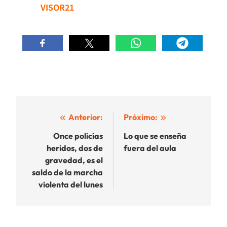
VISOR21
Navegación
Anterior:
Próximo:
de
Once policías
Lo que se enseña
heridos, dos de
fuera del aula
entradas
gravedad, es el
saldo de la marcha
violenta del lunes