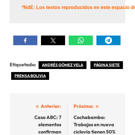
*NdE: Los textos reproducidos en este espacio d
Etiquetado:
ANDRÉS GÓMEZ VELA
PÁGINA SIETE
PRENSA BOLIVIA
Navegación
Anterior:
Próximo:
de
Caso ABC: 7
Cochabamba:
elementos
Trabajos en nueva
entradas
confirman
ciclovía tienen 50%