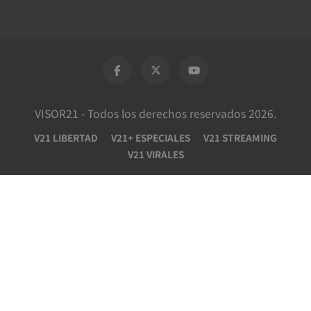
VISOR21 - Todos los derechos reservados 2026.
V21 LIBERTAD
V21+ ESPECIALES
V21 STREAMING
V21 VIRALES