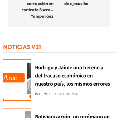
corrupción en
de ejecución
contrato Sucre –
Yamparáez
NOTICIAS V21
Rodrigo y Jaime una herencia
del fracaso económico en
nuestro país, los mismos errores
V21
7 DE AGOSTO DE 2026
0
Bolivianización, un pirómano en