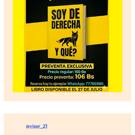
@visor_21