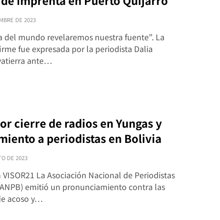
 de imprenta en Puerto Quijarro
MBRE DE 2023
a del mundo revelaremos nuestra fuente”. La
irme fue expresada por la periodista Dalia
vatierra ante…
por cierre de radios en Yungas y
miento a periodistas en Bolivia
TO DE 2023
n VISOR21 La Asociación Nacional de Periodistas
 (ANPB) emitió un pronunciamiento contra las
de acoso y…