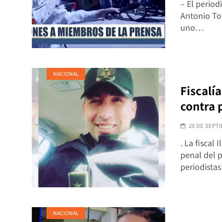
– El period
Antonio Tor
uno…
NACIONAL
Fiscalí
contra 
28 DE SEPTI
. La fiscal
penal del p
periodista
NACIONAL