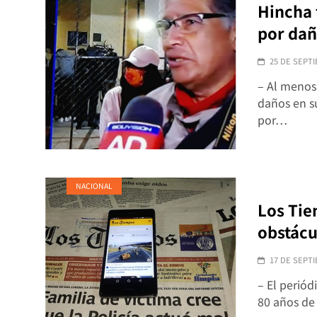
Hincha 
por dañ
25 DE SEPTI
– Al menos 
daños en su
por…
NACIONAL
Los Tie
obstácu
17 DE SEPTI
– El perió
80 años de