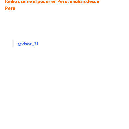
Keiko asume el poder en Perú: análisis desde
Perú
@visor_21