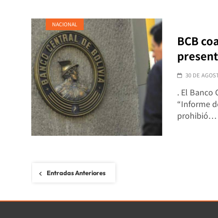
NACIONAL
BCB coa
present
30 DE AGOS
. El Banco 
“Informe de
prohibió…
Navegación
Entradas Anteriores
de
entradas