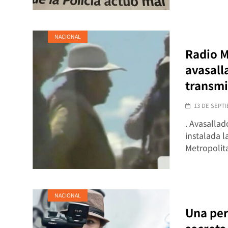
NACIONAL
Radio M
avasall
transmi
13 DE SEPTI
. Avasallad
instalada l
Metropolit
NACIONAL
Una peri