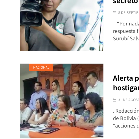
secreto
8 DE SEPTIE
– “Por nad
respuesta f
Surubí Sal
NACIONAL
Alerta 
hostiga
31 DE AGOS
. Redacció
de Bolivia
“acciones 