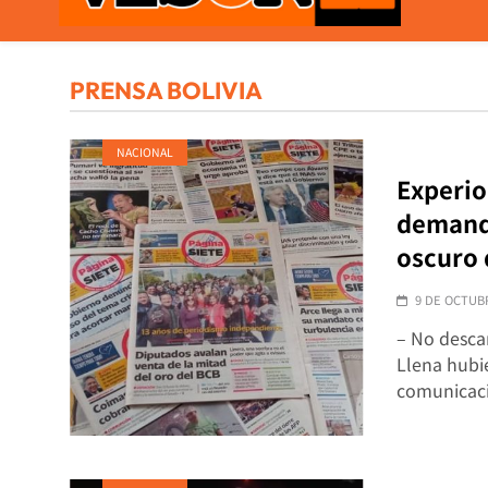
VISOR21
Periodismo Y Libertad
PRENSA BOLIVIA
NACIONAL
Experio
demanda
oscuro 
9 DE OCTUB
– No desca
Llena hubie
comunicac