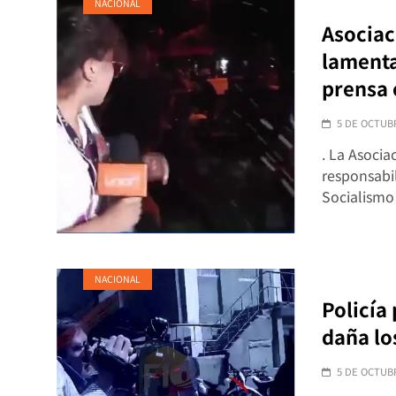
NACIONAL
Asociac
lamenta
prensa 
5 DE OCTUB
. La Asocia
responsabil
Socialismo
NACIONAL
Policía
daña lo
5 DE OCTUB