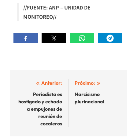
//FUENTE: ANP – UNIDAD DE
MONITOREO//
Navegación
Anterior:
Próximo:
de
Periodista es
Narcisismo
hostigado y echado
plurinacional
entradas
a empujones de
reunión de
cocaleros