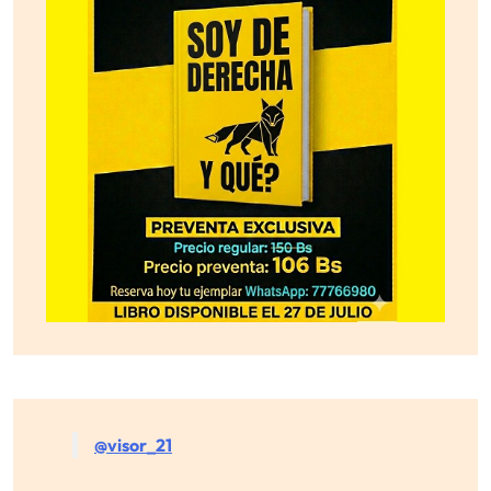
@visor_21