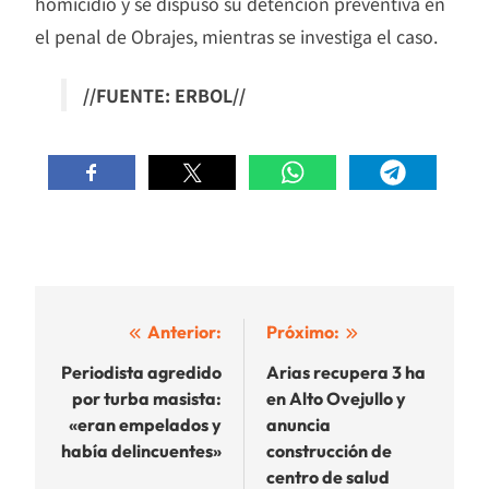
homicidio y se dispuso su detención preventiva en
el penal de Obrajes, mientras se investiga el caso.
//FUENTE: ERBOL//
Navegación
Anterior:
Próximo:
de
Periodista agredido
Arias recupera 3 ha
por turba masista:
en Alto Ovejullo y
entradas
«eran empelados y
anuncia
había delincuentes»
construcción de
centro de salud