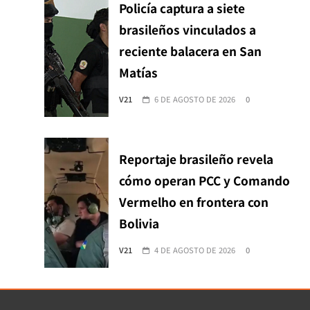
Policía captura a siete
brasileños vinculados a
reciente balacera en San
Matías
V21
6 DE AGOSTO DE 2026
0
Reportaje brasileño revela
cómo operan PCC y Comando
Vermelho en frontera con
Bolivia
V21
4 DE AGOSTO DE 2026
0