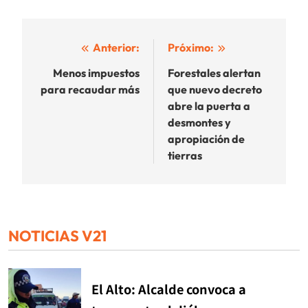
Navegación
Anterior:
Próximo:
de
Menos impuestos
Forestales alertan
para recaudar más
que nuevo decreto
entradas
abre la puerta a
desmontes y
apropiación de
tierras
NOTICIAS V21
El Alto: Alcalde convoca a