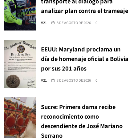
transporte al diálogo para
analizar plan contra el trameaje
V21
8 DE AGOSTO DE 2026
0
EEUU: Maryland proclama un
día de homenaje oficial a Bolivia
por sus 201 años
V21
8 DE AGOSTO DE 2026
0
Sucre: Primera dama recibe
reconocimiento como
descendiente de José Mariano
Serrano