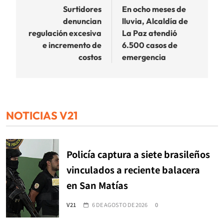
de
Surtidores
En ocho meses de
denuncian
lluvia, Alcaldía de
entradas
regulación excesiva
La Paz atendió
e incremento de
6.500 casos de
costos
emergencia
NOTICIAS V21
Policía captura a siete brasileños
vinculados a reciente balacera
en San Matías
V21
6 DE AGOSTO DE 2026
0