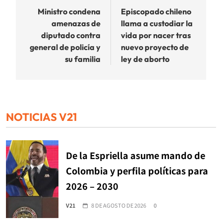
de
Ministro condena
Episcopado chileno
amenazas de
llama a custodiar la
entradas
diputado contra
vida por nacer tras
general de policía y
nuevo proyecto de
su familia
ley de aborto
NOTICIAS V21
De la Espriella asume mando de
Colombia y perfila políticas para
2026 – 2030
V21
8 DE AGOSTO DE 2026
0