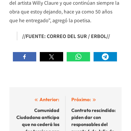
del artista Willy Claure y que continúan siempre la
obra que estoy dejando, hace ya como 50 años
que he entregado”, agregó la poetisa.
//FUENTE: CORREO DEL SUR / ERBOL//
Navegación
Anterior:
Próximo:
de
Comunidad
Contrato rescindido:
Ciudadana anticipa
piden dar con
entradas
que no cederá los
responsables del