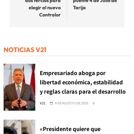
dos tercios para
puente 4 de Julio de
elegir al nuevo
Tarija
Contralor
NOTICIAS V21
Empresariado aboga por
libertad económica, estabilidad
y reglas claras para el desarrollo
V21
6 DE AGOSTO DE 2026
0
«Presidente quiere que