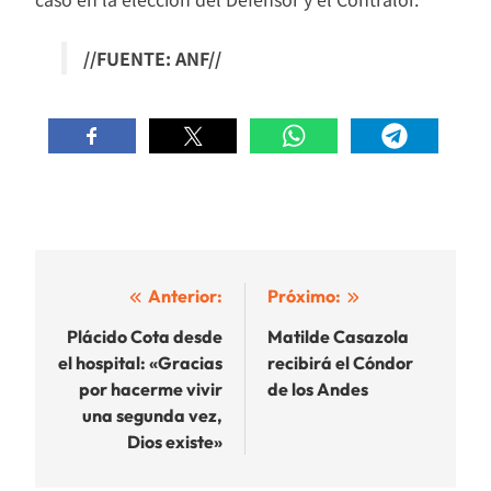
//FUENTE: ANF//
Navegación
Anterior:
Próximo:
de
Plácido Cota desde
Matilde Casazola
el hospital: «Gracias
recibirá el Cóndor
entradas
por hacerme vivir
de los Andes
una segunda vez,
Dios existe»